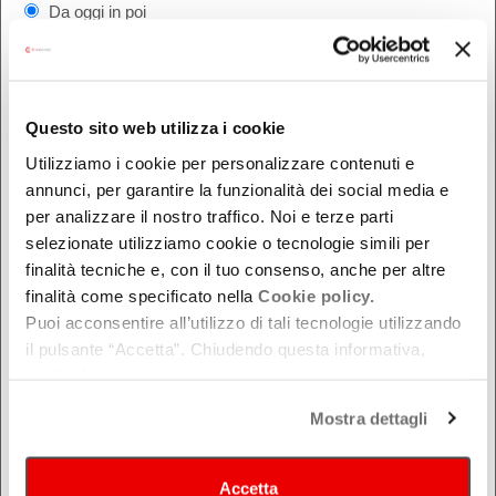
Da oggi in poi
Nel week-end
dal - al
Questo sito web utilizza i cookie
Utilizziamo i cookie per personalizzare contenuti e
DOVE
annunci, per garantire la funzionalità dei social media e
Bologna
per analizzare il nostro traffico. Noi e terze parti
selezionate utilizziamo cookie o tecnologie simili per
Ferrara
finalità tecniche e, con il tuo consenso, anche per altre
Forlì-Cesena
finalità come specificato nella
Cookie policy.
Modena
Puoi acconsentire all’utilizzo di tali tecnologie utilizzando
Parma
il pulsante “Accetta”. Chiudendo questa informativa,
Piacenza
continui senza accettare.
Ravenna
Mostra dettagli
Reggio Emilia
Rimini
Accetta