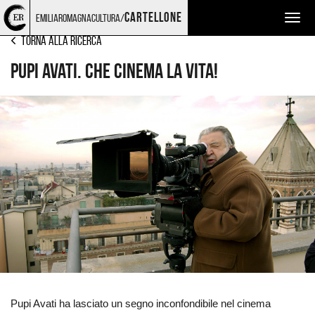
Torna
Cerca
Salta
Salta
CINEMA
cartellone
emiliaromagnacultura/
Togg
alla
nel
ai
al
home
sito
contenuti
menu
navig
Torna alla ricerca
page
principale
Pupi Avati. Che cinema la vita!
Ingrandisci
immagine
Pupi Avati ha lasciato un segno inconfondibile nel cinema