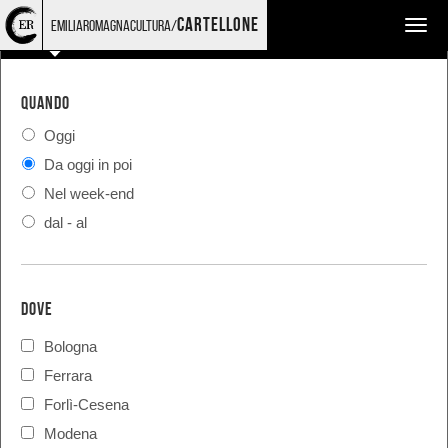
Torna
Cerca
Salta
Salta
COSA
cartellone
emiliaromagnacultura/
Cerca eventi
Cerca rassegne e festival
Togg
alla
nel
ai
al
home
sito
contenuti
menu
navig
page
principale
QUANDO
Oggi
Da oggi in poi
Nel week-end
dal - al
DOVE
Bologna
Ferrara
Forlì-Cesena
Modena