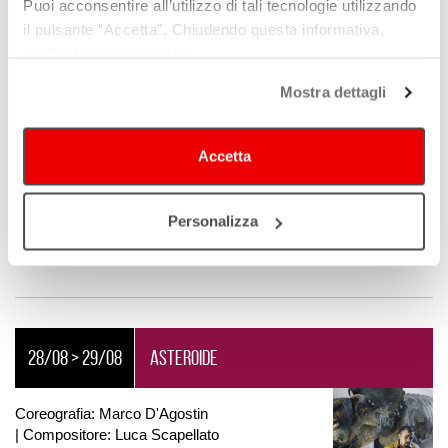
Puoi acconsentire all’utilizzo di tali tecnologie utilizzando
16/08
HIT OUT
il pulsante “Accetta”. Chiudendo questa informativa,
continui senza accettare.
Di Parini Secondo x Bienoise | Con: Sissj
Mostra dettagli
Bassani, Martina Piazzi, Camilla Neri,
Francesca Pizzagalli | Coreografia: Parini
Secondo | Musica e score: Alberto
Accetta
Ricca/Bienoise
alle ore 16:25
-
Danimarca: Aarhus summer dance, Aarhus
Personalizza
28/08 > 29/08
ASTEROIDE
Coreografia: Marco D'Agostin
| Compositore: Luca Scapellato