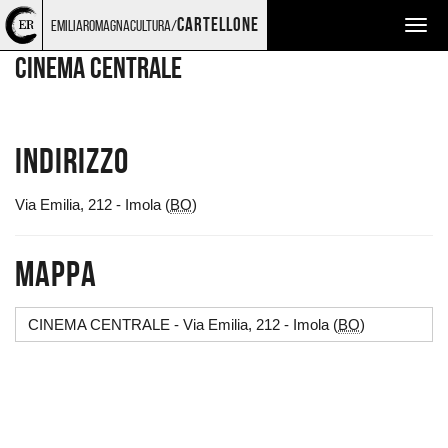
Torna
Cerca
Salta
Salta
LUOGHI
cartellone
emiliaromagnacultura/
Togg
alla
nel
ai
al
home
sito
contenuti
menu
navig
CINEMA CENTRALE
page
principale
Indirizzo
Via Emilia, 212 - Imola (
BO
)
Mappa
CINEMA CENTRALE - Via Emilia, 212 - Imola (
BO
)