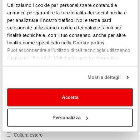
Utilizziamo i cookie per personalizzare contenuti e
Modena
annunci, per garantire la funzionalità dei social media e
Parma
per analizzare il nostro traffico. Noi e terze parti
Piacenza
selezionate utilizziamo cookie o tecnologie simili per
Ravenna
finalità tecniche e, con il tuo consenso, anche per altre
Reggio Emilia
finalità come specificato nella
Cookie policy.
Puoi acconsentire all’utilizzo di tali tecnologie utilizzando
Rimini
il pulsante “Accetta”. Chiudendo questa informativa,
continui senza accettare.
Mostra dettagli
Accetta
COSA
Festival
Personalizza
Montagna Mia
Cultura estero