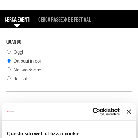
COSA
Cerca eventi
Cerca rassegne e festival
QUANDO
Oggi
Da oggi in poi
Nel week-end
dal - al
DOVE
Bologna
Ferrara
Questo sito web utilizza i cookie
Forlì-Cesena