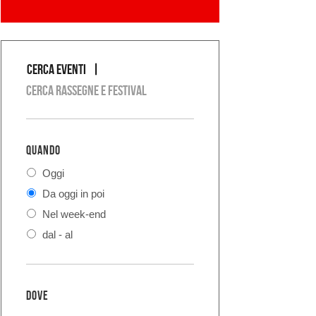
Cerca eventi
COSA
Cerca rassegne e festival
QUANDO
Oggi
Da oggi in poi
Nel week-end
dal - al
DOVE