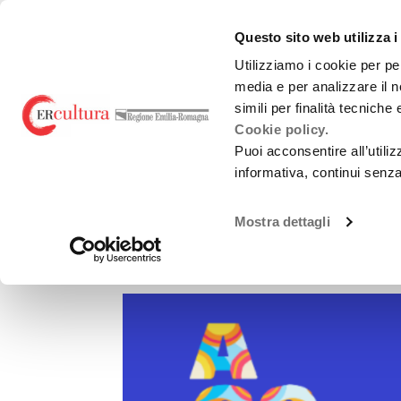
Torna
Cerca
Salta
Salta
alla
nel
ai
al
emiliaromagnacultur
Questo sito web utilizza i
home
sito
contenuti
menu
page
principale
Utilizziamo i cookie per pe
media e per analizzare il n
Teatro e danza
Liric
simili per finalità tecniche
Cookie policy.
Puoi acconsentire all’utili
informativa, continui senz
CINEMA
Mostra dettagli
AGOSTINIANI 2026