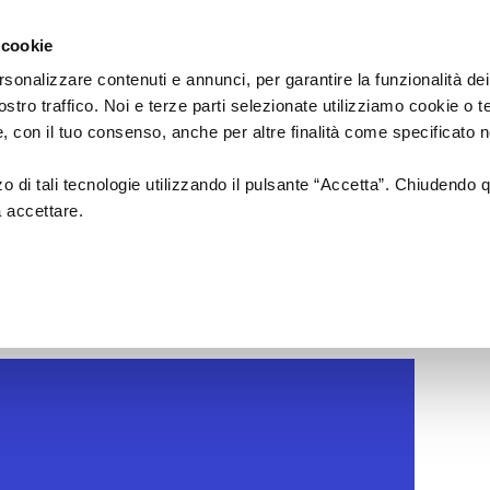
Regione
cartellone
a/
Emilia
 cookie
a
Romagna
cura
rsonalizzare contenuti e annunci, per garantire la funzionalità dei
di
ostro traffico. Noi e terze parti selezionate utilizziamo cookie o 
Assessorato
a
Musica
Cinema
Fes
 e, con il tuo consenso, anche per altre finalità come specificato n
Cultura
e
zzo di tali tecnologie utilizzando il pulsante “Accetta”. Chiudendo 
Paesaggio
a accettare.