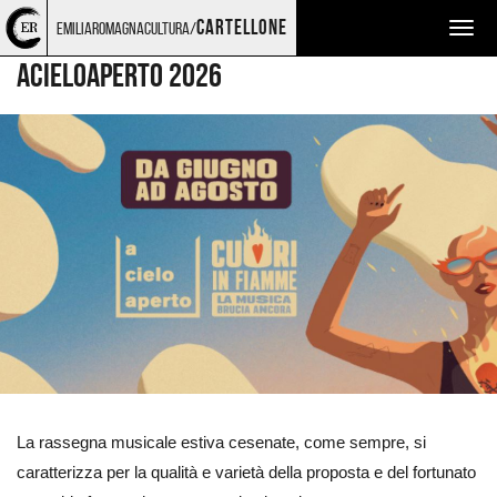
Torna
Cerca
Salta
Salta
MUSICA
EMILIA-ROMAGNA MUSIC COMMISSION
cartellone
emiliaromagnacultura/
Togg
alla
nel
ai
al
home
sito
contenuti
menu
navig
ACIELOAPERTO 2026
page
principale
Ingrandisci
immagine
La rassegna musicale estiva cesenate, come sempre, si
caratterizza per la qualità e varietà della proposta e del fortunato