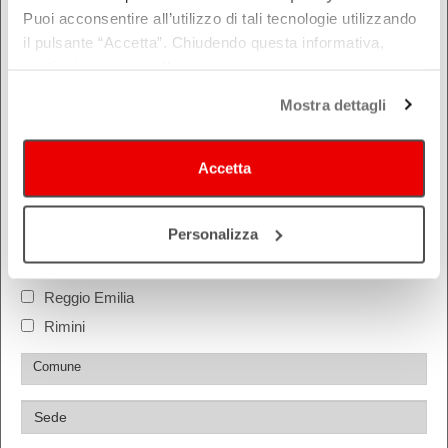
Puoi acconsentire all’utilizzo di tali tecnologie utilizzando
il pulsante “Accetta”. Chiudendo questa informativa,
DOVE
continui senza accettare.
Bologna
Mostra dettagli
Ferrara
Forlì-Cesena
Accetta
Modena
Parma
Personalizza
Piacenza
Ravenna
Reggio Emilia
Rimini