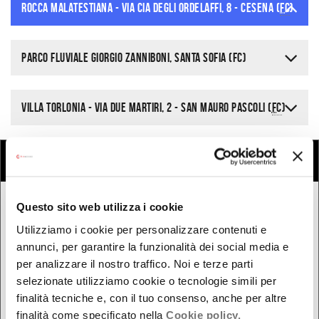
ROCCA MALATESTIANA - Via Cia degli Ordelaffi, 8 - Cesena (
FC
)
Parco Fluviale Giorgio Zanniboni, Santa Sofia (FC)
VILLA TORLONIA - via Due Martiri, 2 - San Mauro Pascoli (
FC
)
COSA
Cerca eventi
Cerca rassegne e festival
Questo sito web utilizza i cookie
QUANDO
Utilizziamo i cookie per personalizzare contenuti e
Oggi
annunci, per garantire la funzionalità dei social media e
Da oggi in poi
per analizzare il nostro traffico. Noi e terze parti
Nel week-end
selezionate utilizziamo cookie o tecnologie simili per
finalità tecniche e, con il tuo consenso, anche per altre
dal - al
finalità come specificato nella
Cookie policy.