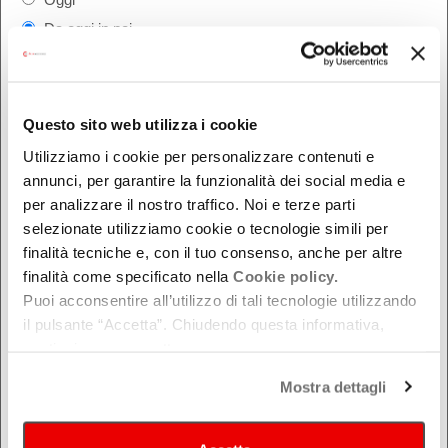
Da oggi in poi
Nel week-end
dal - al
Questo sito web utilizza i cookie
Utilizziamo i cookie per personalizzare contenuti e
DOVE
annunci, per garantire la funzionalità dei social media e
per analizzare il nostro traffico. Noi e terze parti
Bologna
selezionate utilizziamo cookie o tecnologie simili per
Ferrara
finalità tecniche e, con il tuo consenso, anche per altre
Forlì-Cesena
finalità come specificato nella
Cookie policy.
Modena
Puoi acconsentire all’utilizzo di tali tecnologie utilizzando
il pulsante “Accetta”. Chiudendo questa informativa,
Parma
continui senza accettare.
Piacenza
Ravenna
Mostra dettagli
Reggio Emilia
Rimini