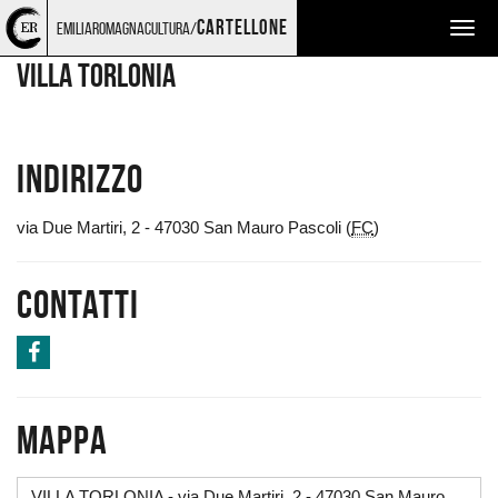
Torna
Cerca
Salta
Salta
LUOGHI
cartellone
emiliaromagnacultura/
Togg
alla
nel
ai
al
home
sito
contenuti
menu
navig
VILLA TORLONIA
page
principale
Indirizzo
via Due Martiri, 2 - 47030 San Mauro Pascoli (
FC
)
Contatti
Mappa
VILLA TORLONIA - via Due Martiri, 2 - 47030 San Mauro