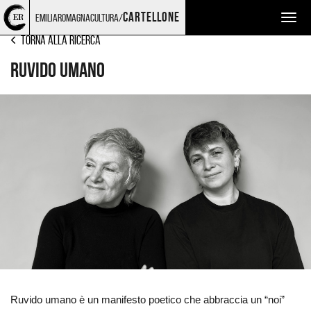
Torna
Cerca
Salta
Salta
MUSICA
cartellone
emiliaromagnacultura/
Togg
alla
nel
ai
al
home
sito
contenuti
menu
navig
Torna alla ricerca
page
principale
Ruvido umano
Ingrandisci
immagine
Ruvido umano è un manifesto poetico che abbraccia un “noi”