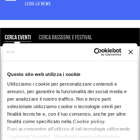
LEGGI LA NEWS
COSA
Cerca eventi
Cerca rassegne e festival
QUANDO
Oggi
Questo sito web utilizza i cookie
Da oggi in poi
Utilizziamo i cookie per personalizzare contenuti e
Nel week-end
annunci, per garantire la funzionalità dei social media e
dal - al
per analizzare il nostro traffico. Noi e terze parti
selezionate utilizziamo cookie o tecnologie simili per
finalità tecniche e, con il tuo consenso, anche per altre
finalità come specificato nella
Cookie policy.
DOVE
Puoi acconsentire all’utilizzo di tali tecnologie utilizzando
Bologna
il pulsante “Accetta”. Chiudendo questa informativa,