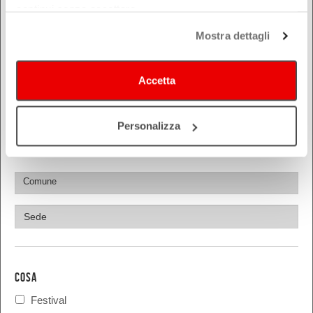
continui senza accettare.
Ferrara
Forlì-Cesena
Mostra dettagli
Modena
Parma
Accetta
Piacenza
Ravenna
Personalizza
Reggio Emilia
Rimini
COSA
Festival