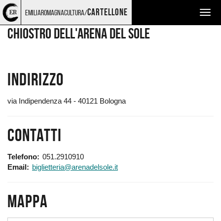
Torna
Cerca
Salta
Salta
LUOGHI
cartellone
emiliaromagnacultura/
Togg
alla
nel
ai
al
home
sito
contenuti
menu
navig
Chiostro dell'Arena del Sole
page
principale
Indirizzo
via Indipendenza 44 - 40121 Bologna
Contatti
Telefono
051.2910910
Email
biglietteria@arenadelsole.it
Mappa