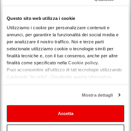
DOVE
Questo sito web utilizza i cookie
Bologna
Utilizziamo i cookie per personalizzare contenuti e
Ferrara
annunci, per garantire la funzionalità dei social media e
per analizzare il nostro traffico. Noi e terze parti
Forlì-Cesena
selezionate utilizziamo cookie o tecnologie simili per
Modena
finalità tecniche e, con il tuo consenso, anche per altre
Parma
finalità come specificato nella
Cookie policy.
Piacenza
Puoi acconsentire all’utilizzo di tali tecnologie utilizzando
Ravenna
il pulsante “Accetta”. Chiudendo questa informativa,
continui senza accettare.
Reggio Emilia
Rimini
Mostra dettagli
Accetta