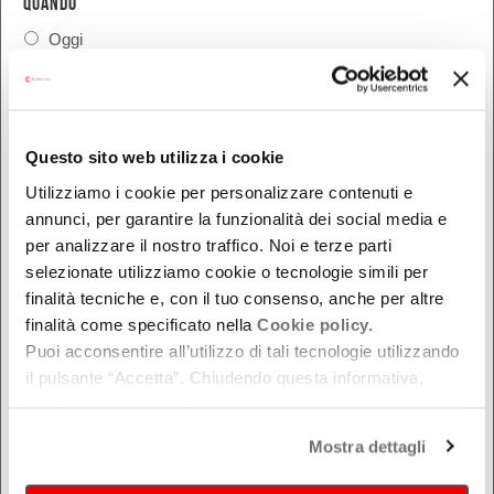
QUANDO
Oggi
Da oggi in poi
Nel week-end
dal - al
Questo sito web utilizza i cookie
Utilizziamo i cookie per personalizzare contenuti e
annunci, per garantire la funzionalità dei social media e
DOVE
per analizzare il nostro traffico. Noi e terze parti
selezionate utilizziamo cookie o tecnologie simili per
Bologna
finalità tecniche e, con il tuo consenso, anche per altre
Ferrara
finalità come specificato nella
Cookie policy.
Forlì-Cesena
Puoi acconsentire all’utilizzo di tali tecnologie utilizzando
Modena
il pulsante “Accetta”. Chiudendo questa informativa,
Parma
continui senza accettare.
Piacenza
Mostra dettagli
Ravenna