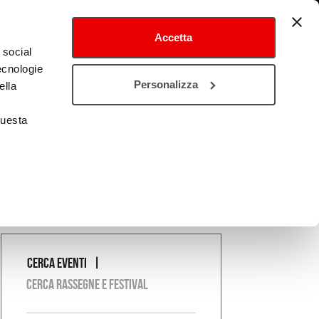
Accetta
 social
tecnologie
tival
Cultura estero
Personalizza
ella
questa
Cerca eventi
COSA
Cerca rassegne e festival