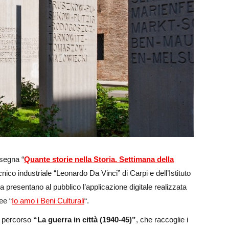
ssegna “
Quante storie nella Storia. Settimana della
 tecnico industriale “Leonardo Da Vinci” di Carpi e dell’Istituto
a presentano al pubblico l’applicazione digitale realizzata
ee “
Io amo i Beni Culturali
“.
el percorso
“La guerra in città (1940-45)”
, che raccoglie i