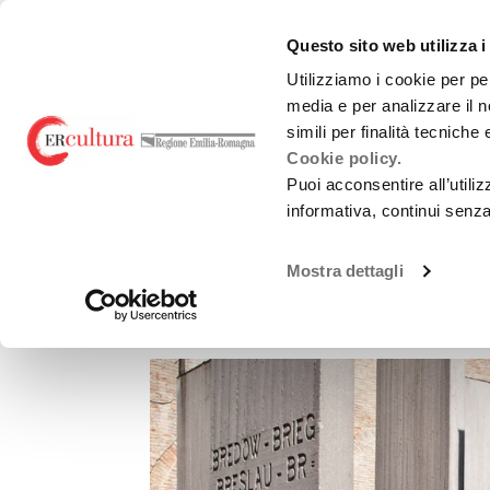
Torna
Cerca
Salta
Salta
alla
nel
ai
al
emiliaromagnacultur
Questo sito web utilizza i
home
sito
contenuti
menu
page
principale
Utilizziamo i cookie per pe
media e per analizzare il n
Teatro e danza
Liric
simili per finalità tecniche
Cookie policy.
Puoi acconsentire all’utili
informativa, continui senz
Mostra dettagli
La guerra in città