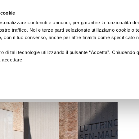
Regione
cartellone
a/
Emilia
 cookie
a
Romagna
cura
rsonalizzare contenuti e annunci, per garantire la funzionalità dei
di
ostro traffico. Noi e terze parti selezionate utilizziamo cookie o 
Assessorato
a
Musica
Cinema
Fes
 e, con il tuo consenso, anche per altre finalità come specificato n
Cultura
e
zzo di tali tecnologie utilizzando il pulsante “Accetta”. Chiudendo 
Paesaggio
a accettare.
 (1940-1945)