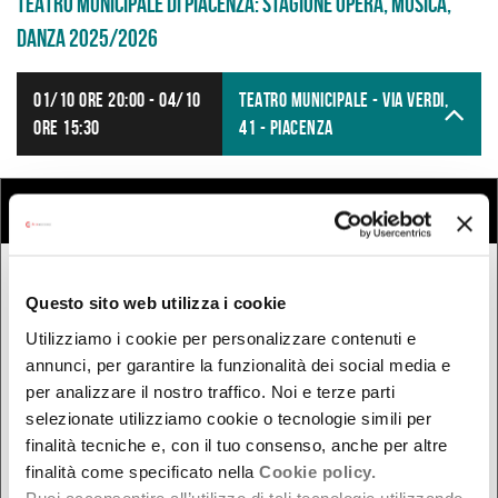
TEATRO MUNICIPALE DI PIACENZA: STAGIONE OPERA, MUSICA,
DANZA 2025/2026
Dove
01/10 ore 20:00 - 04/10
TEATRO MUNICIPALE - Via Verdi,
ore 15:30
41 - Piacenza
COSA
Cerca eventi
Cerca rassegne e festival
QUANDO
Questo sito web utilizza i cookie
Oggi
Utilizziamo i cookie per personalizzare contenuti e
Da oggi in poi
annunci, per garantire la funzionalità dei social media e
per analizzare il nostro traffico. Noi e terze parti
Nel week-end
selezionate utilizziamo cookie o tecnologie simili per
dal - al
finalità tecniche e, con il tuo consenso, anche per altre
finalità come specificato nella
Cookie policy.
Puoi acconsentire all’utilizzo di tali tecnologie utilizzando