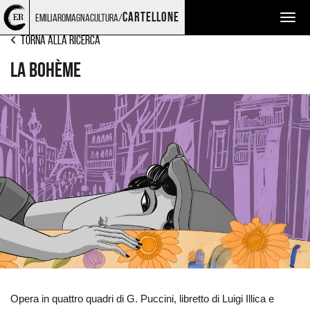
Torna
Cerca
Salta
Salta
LIRICA
cartellone
emiliaromagnacultura/
Togg
alla
nel
ai
al
home
sito
contenuti
menu
navig
Torna alla ricerca
page
principale
La bohème
Ingrandisci
immagine
Opera in quattro quadri di G. Puccini, libretto di Luigi Illica e