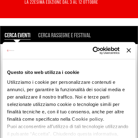
LA 22ESIMA EDIZIONE DAL 3 AL 12 OTTOBRE
COSA
Cerca eventi
Cerca rassegne e festival
QUANDO
Oggi
Questo sito web utilizza i cookie
Da oggi in poi
Utilizziamo i cookie per personalizzare contenuti e
Nel week-end
annunci, per garantire la funzionalità dei social media e
dal - al
per analizzare il nostro traffico. Noi e terze parti
selezionate utilizziamo cookie o tecnologie simili per
finalità tecniche e, con il tuo consenso, anche per altre
finalità come specificato nella
Cookie policy.
DOVE
Puoi acconsentire all’utilizzo di tali tecnologie utilizzando
Bologna
il pulsante “Accetta”. Chiudendo questa informativa,