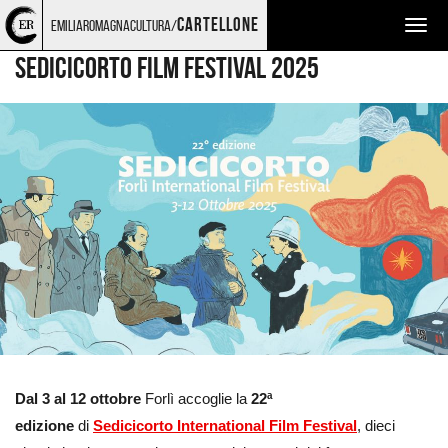
Torna
Cerca
Salta
Salta
CINEMA
cartellone
emiliaromagnacultura/
Togg
alla
nel
ai
al
home
sito
contenuti
menu
navig
SEDICICORTO FILM FESTIVAL 2025
page
principale
Ingrandisci
immagine
Dal 3 al 12 ottobre
Forlì accoglie la
22ª
edizione
di
Sedicicorto International Film Festival
, dieci