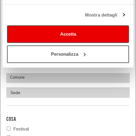
continui senza accettare.
Ferrara
Forlì-Cesena
Mostra dettagli
Modena
Parma
Accetta
Piacenza
Ravenna
Personalizza
Reggio Emilia
Rimini
COSA
Festival