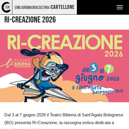
Torna
Cerca
Salta
Salta
TEATRO E DANZA
cartellone
emiliaromagnacultura/
Togg
alla
nel
ai
al
home
sito
contenuti
menu
navig
RI-CREAZIONE 2026
page
principale
Ingrandisci
immagine
Dal 3 al 7 giugno 2026 il Teatro Bibiena di Sant’Agata Bolognese
(BO) presenta Ri-Creazione, la rassegna estiva dedicata a