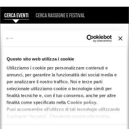
COSA
Cerca eventi
Cerca rassegne e festival
QUANDO
Oggi
Da oggi in poi
Questo sito web utilizza i cookie
Nel week-end
Utilizziamo i cookie per personalizzare contenuti e
dal - al
annunci, per garantire la funzionalità dei social media e
per analizzare il nostro traffico. Noi e terze parti
selezionate utilizziamo cookie o tecnologie simili per
DOVE
finalità tecniche e, con il tuo consenso, anche per altre
finalità come specificato nella
Cookie policy.
Bologna
Puoi acconsentire all’utilizzo di tali tecnologie utilizzando
Ferrara
il pulsante “Accetta”. Chiudendo questa informativa,
continui senza accettare.
Forlì-Cesena