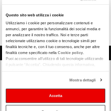
Questo sito web utilizza i cookie
Travo - Travo (
PC
)
Utilizziamo i cookie per personalizzare contenuti e
annunci, per garantire la funzionalità dei social media e
Chiesa di San Rocco - Zerba (
PC
)
per analizzare il nostro traffico. Noi e terze parti
selezionate utilizziamo cookie o tecnologie simili per
finalità tecniche e, con il tuo consenso, anche per altre
COSA
Cerca eventi
Cerca rassegne e festival
finalità come specificato nella
Cookie policy.
Puoi acconsentire all’utilizzo di tali tecnologie utilizzando
il pulsante “Accetta”. Chiudendo questa informativa,
continui senza accettare.
QUANDO
Oggi
Mostra dettagli
Da oggi in poi
Nel week-end
Accetta
dal - al