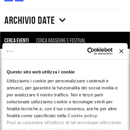
Archivio date
COSA
Cerca eventi
Cerca rassegne e festival
QUANDO
Oggi
Questo sito web utilizza i cookie
Da oggi in poi
Utilizziamo i cookie per personalizzare contenuti e
annunci, per garantire la funzionalità dei social media e
Nel week-end
per analizzare il nostro traffico. Noi e terze parti
dal - al
selezionate utilizziamo cookie o tecnologie simili per
finalità tecniche e, con il tuo consenso, anche per altre
finalità come specificato nella
Cookie policy.
DOVE
Puoi acconsentire all’utilizzo di tali tecnologie utilizzando
il pulsante “Accetta”. Chiudendo questa informativa,