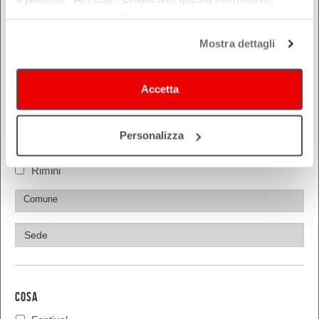
Bologna
continui senza accettare.
Ferrara
Mostra dettagli
Forlì-Cesena
Modena
Parma
Accetta
Piacenza
Ravenna
Personalizza
Reggio Emilia
Rimini
COSA