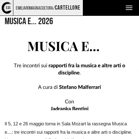
Torna
Cerca
Salta
Salta
MUSICA
cartellone
emiliaromagnacultura/
Togg
alla
nel
ai
al
home
sito
contenuti
menu
navig
Musica e... 2026
page
principale
Ingrandisci
immagine
Il 5, 12 e 26 maggio torna in Sala Mozart la rassegna Musica
e…: tre incontri sui rapporti fra la musica e altre arti o discipline.