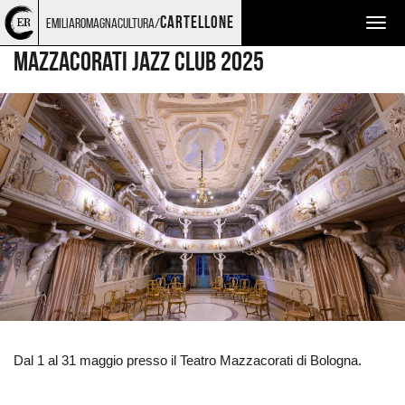
Torna
Cerca
Salta
Salta
MUSICA
cartellone
emiliaromagnacultura/
Togg
alla
nel
ai
al
home
sito
contenuti
menu
navig
Mazzacorati Jazz Club 2025
page
principale
Ingrandisci
immagine
Dal 1 al 31 maggio presso il Teatro Mazzacorati di Bologna.