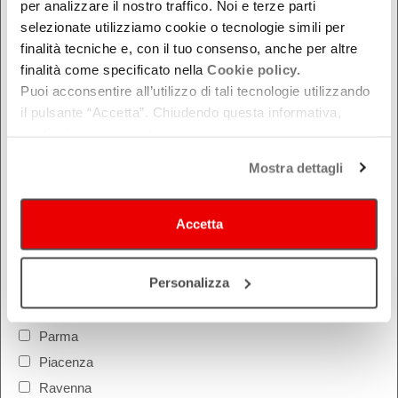
per analizzare il nostro traffico. Noi e terze parti
QUANDO
selezionate utilizziamo cookie o tecnologie simili per
Oggi
finalità tecniche e, con il tuo consenso, anche per altre
finalità come specificato nella
Cookie policy.
Da oggi in poi
Puoi acconsentire all’utilizzo di tali tecnologie utilizzando
Nel week-end
il pulsante “Accetta”. Chiudendo questa informativa,
dal - al
continui senza accettare.
Mostra dettagli
DOVE
Accetta
Bologna
Ferrara
Personalizza
Forlì-Cesena
Modena
Parma
Piacenza
Ravenna