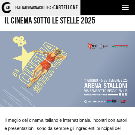
Torna
Cerca
Salta
Salta
CINEMA
cartellone
emiliaromagnacultura/
Togg
alla
nel
ai
al
home
sito
contenuti
menu
navig
IL CINEMA SOTTO LE STELLE 2025
page
principale
Ingrandisci
immagine
Il meglio del cinema italiano e internazionale, incontri con autori
e presentazioni, sono da sempre gli ingredienti principali del