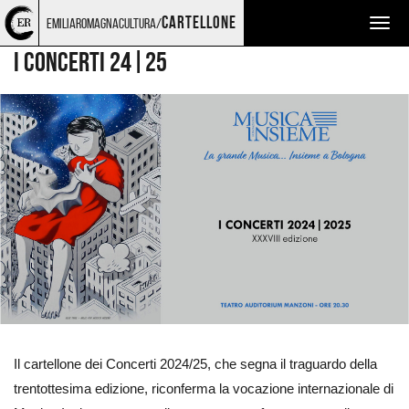
Torna
Cerca
Salta
Salta
MUSICA
cartellone
emiliaromagnacultura/
Togg
alla
nel
ai
al
home
sito
contenuti
menu
navig
I CONCERTI 24|25
page
principale
Ingrandisci
immagine
Il cartellone dei Concerti 2024/25, che segna il traguardo della
trentottesima edizione, riconferma la vocazione internazionale di