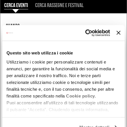
COSA
Cerca eventi
Cerca rassegne e festival
QUANDO
Oggi
Da oggi in poi
Nel week-end
Questo sito web utilizza i cookie
dal - al
Utilizziamo i cookie per personalizzare contenuti e
annunci, per garantire la funzionalità dei social media e
per analizzare il nostro traffico. Noi e terze parti
selezionate utilizziamo cookie o tecnologie simili per
DOVE
finalità tecniche e, con il tuo consenso, anche per altre
Bologna
finalità come specificato nella
Cookie policy.
Puoi acconsentire all’utilizzo di tali tecnologie utilizzando
Ferrara
il pulsante “Accetta”. Chiudendo questa informativa,
Forlì-Cesena
continui senza accettare.
Modena