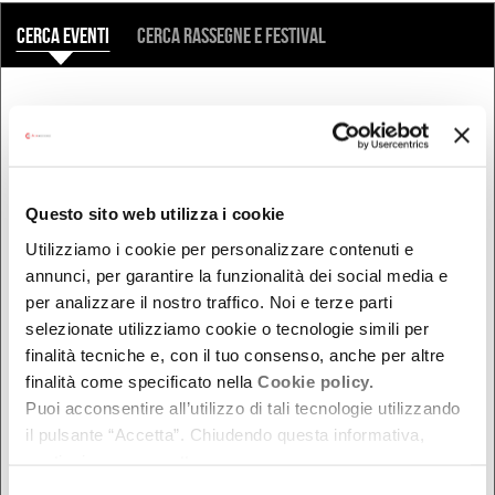
COSA
Cerca eventi
Cerca rassegne e festival
QUANDO
Oggi
Da oggi in poi
Questo sito web utilizza i cookie
Nel week-end
dal - al
Utilizziamo i cookie per personalizzare contenuti e
annunci, per garantire la funzionalità dei social media e
per analizzare il nostro traffico. Noi e terze parti
selezionate utilizziamo cookie o tecnologie simili per
DOVE
finalità tecniche e, con il tuo consenso, anche per altre
finalità come specificato nella
Cookie policy.
Bologna
Puoi acconsentire all’utilizzo di tali tecnologie utilizzando
Ferrara
il pulsante “Accetta”. Chiudendo questa informativa,
Forlì-Cesena
continui senza accettare.
Modena