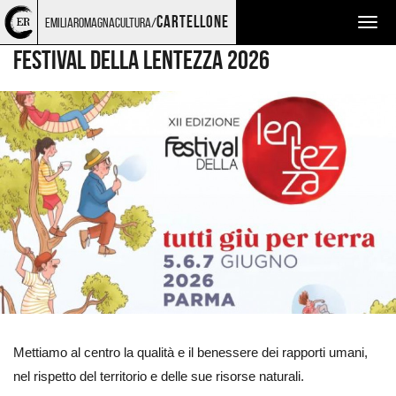
Torna
Cerca
Salta
Salta
FESTIVAL
cartellone
emiliaromagnacultura/
Togg
alla
nel
ai
al
home
sito
contenuti
menu
navig
FESTIVAL DELLA LENTEZZA 2026
page
principale
Ingrandisci
immagine
Mettiamo al centro la qualità e il benessere dei rapporti umani,
nel rispetto del territorio e delle sue risorse naturali.