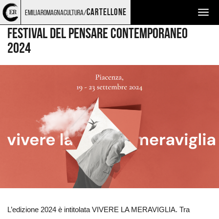
Torna
Cerca
Salta
Salta
FESTIVAL
cartellone
emiliaromagnacultura/
Togg
alla
nel
ai
al
home
sito
contenuti
menu
navig
FESTIVAL DEL PENSARE CONTEMPORANEO
page
principale
2024
Ingrandisci
immagine
L’edizione 2024 è intitolata VIVERE LA MERAVIGLIA. Tra