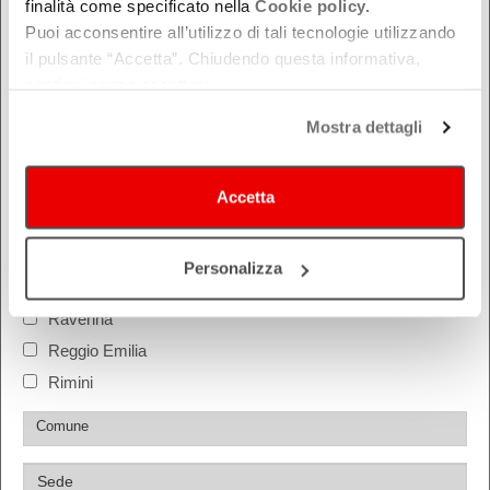
finalità come specificato nella
Cookie policy.
Puoi acconsentire all’utilizzo di tali tecnologie utilizzando
il pulsante “Accetta”. Chiudendo questa informativa,
continui senza accettare.
DOVE
Mostra dettagli
Bologna
Ferrara
Forlì-Cesena
Accetta
Modena
Parma
Personalizza
Piacenza
Ravenna
Reggio Emilia
Rimini