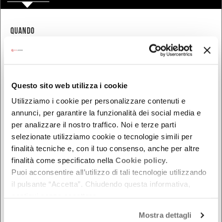
QUANDO
Oggi
Da oggi in poi
Nel week-end
Questo sito web utilizza i cookie
dal - al
Utilizziamo i cookie per personalizzare contenuti e
annunci, per garantire la funzionalità dei social media e
per analizzare il nostro traffico. Noi e terze parti
DOVE
selezionate utilizziamo cookie o tecnologie simili per
finalità tecniche e, con il tuo consenso, anche per altre
Bologna
finalità come specificato nella
Cookie policy.
Ferrara
Puoi acconsentire all’utilizzo di tali tecnologie utilizzando
Forlì-Cesena
il pulsante “Accetta”. Chiudendo questa informativa,
Modena
continui senza accettare.
Parma
Mostra dettagli