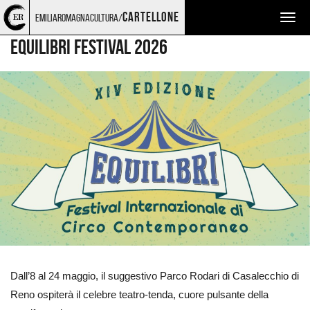
Torna
Cerca
Salta
Salta
TEATRO E DANZA
CIRCO O TEATRO DI STRADA
cartellone
emiliaromagnacultura/
Togg
alla
nel
ai
al
home
sito
contenuti
menu
navig
EQUILIBRI FESTIVAL 2026
page
principale
Ingrandisci
immagine
Dall’8 al 24 maggio, il suggestivo Parco Rodari di Casalecchio di
Reno ospiterà il celebre teatro-tenda, cuore pulsante della