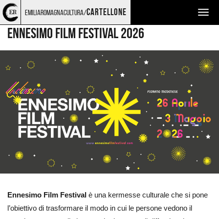
Torna
Cerca
Salta
Salta
CINEMA
cartellone
emiliaromagnacultura/
Togg
alla
nel
ai
al
home
sito
contenuti
menu
navig
ENNESIMO FILM FESTIVAL 2026
page
principale
Ingrandisci
immagine
Ennesimo Film Festival
è una kermesse culturale che si pone
l’obiettivo di trasformare il modo in cui le persone vedono il