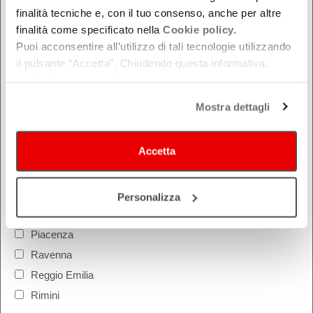
Da oggi in poi
finalità tecniche e, con il tuo consenso, anche per altre
Nel week-end
finalità come specificato nella
Cookie policy.
Puoi acconsentire all’utilizzo di tali tecnologie utilizzando
dal - al
il pulsante “Accetta”. Chiudendo questa informativa,
continui senza accettare.
DOVE
Mostra dettagli
Bologna
Accetta
Ferrara
Forlì-Cesena
Modena
Personalizza
Parma
Piacenza
Ravenna
Reggio Emilia
Rimini