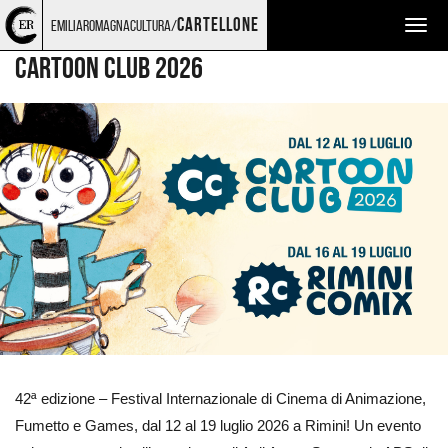
Torna
Cerca
Salta
Salta
CINEMA
cartellone
emiliaromagnacultura/
Togg
alla
nel
ai
al
home
sito
contenuti
menu
navig
CARTOON CLUB 2026
page
principale
Ingrandisci
immagine
42ª edizione – Festival Internazionale di Cinema di Animazione,
Fumetto e Games, dal 12 al 19 luglio 2026 a Rimini! Un evento