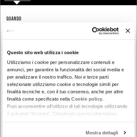
QUANDO
Oggi
Da oggi in poi
Nel week-end
Questo sito web utilizza i cookie
dal - al
Utilizziamo i cookie per personalizzare contenuti e
annunci, per garantire la funzionalità dei social media e
per analizzare il nostro traffico. Noi e terze parti
DOVE
selezionate utilizziamo cookie o tecnologie simili per
finalità tecniche e, con il tuo consenso, anche per altre
Bologna
finalità come specificato nella
Cookie policy.
Ferrara
Puoi acconsentire all’utilizzo di tali tecnologie utilizzando
Forlì-Cesena
il pulsante “Accetta”. Chiudendo questa informativa,
Modena
continui senza accettare.
Parma
Mostra dettagli