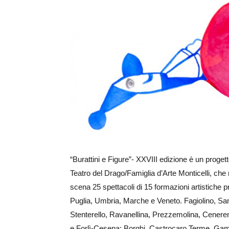
Ingrandisci
immagine
“Burattini e Figure”- XXVIII edizione è un proget
Teatro del Drago/Famiglia d’Arte Monticelli, che 
scena 25 spettacoli di 15 formazioni artistiche
Puglia, Umbria, Marche e Veneto. Fagiolino, Sa
Stenterello, Ravanellina, Prezzemolina, Cenerent
e Forlì-Cesena: Borghi, Castrocaro Terme, Gam