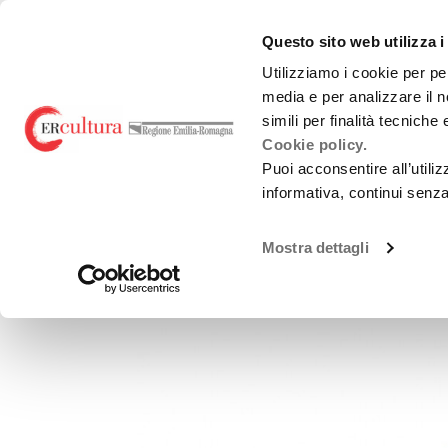
Torna
Cerca
Salta
Salta
alla
nel
ai
al
emiliaromagnacultur
Questo sito web utilizza i
home
sito
contenuti
menu
page
principale
Utilizziamo i cookie per pe
media e per analizzare il n
Teatro e danza
Liric
simili per finalità tecniche
Cookie policy.
Puoi acconsentire all’utili
informativa, continui senz
MONTAGNA MIA
Mostra dettagli
BURATTINI E FIGURE