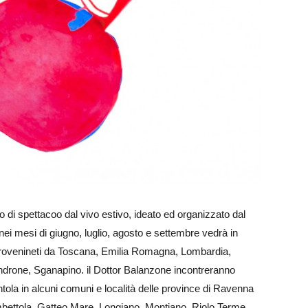
to di spettacoo dal vivo estivo, ideato ed organizzato dal
nei mesi di giugno, luglio, agosto e settembre vedrà in
 provenineti da Toscana, Emilia Romagna, Lombardia,
ndrone, Sganapino. il Dottor Balanzone incontreranno
ola in alcuni comuni e località delle province di Ravenna
bettola, Gatteo Mare, Longiano, Montiano, Riolo Terme,