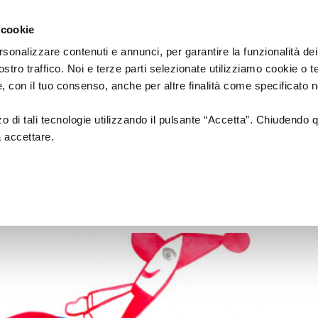
Regione
cartellone
a/
Emilia
 cookie
a
Romagna
cura
rsonalizzare contenuti e annunci, per garantire la funzionalità dei
di
ostro traffico. Noi e terze parti selezionate utilizziamo cookie o 
Assessorato
a
Musica
Cinema
Fes
 e, con il tuo consenso, anche per altre finalità come specificato n
Cultura
e
zzo di tali tecnologie utilizzando il pulsante “Accetta”. Chiudendo 
Paesaggio
a accettare.
 2026