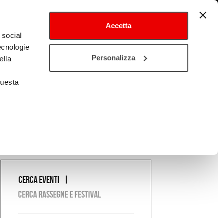
Accetta
 social
tecnologie
tival
Cultura estero
Personalizza
ella
questa
Cerca eventi
COSA
Cerca rassegne e festival