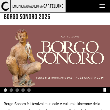
Torna
Cerca
Salta
Salta
MONTAGNA MIA
cartellone
emiliaromagnacultura/
Togg
alla
nel
ai
al
home
sito
contenuti
menu
navig
BORGO SONORO 2026
page
principale
Ingrandisci
immagine
Borgo Sonoro è il festival musicale e culturale itinerante della