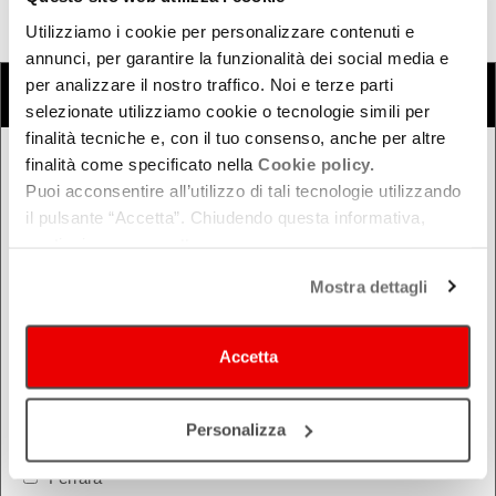
Eventi
Utilizziamo i cookie per personalizzare contenuti e
annunci, per garantire la funzionalità dei social media e
COSA
per analizzare il nostro traffico. Noi e terze parti
Cerca eventi
Cerca rassegne e festival
selezionate utilizziamo cookie o tecnologie simili per
finalità tecniche e, con il tuo consenso, anche per altre
finalità come specificato nella
Cookie policy.
QUANDO
Puoi acconsentire all’utilizzo di tali tecnologie utilizzando
Oggi
il pulsante “Accetta”. Chiudendo questa informativa,
continui senza accettare.
Da oggi in poi
Nel week-end
Mostra dettagli
dal - al
Accetta
DOVE
Personalizza
Bologna
Ferrara