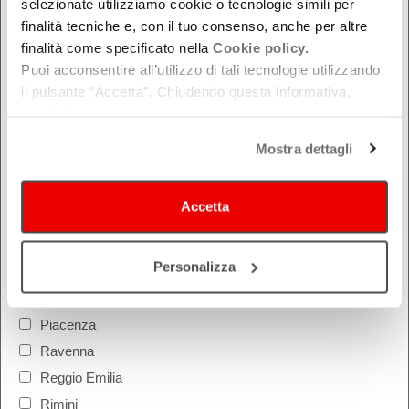
selezionate utilizziamo cookie o tecnologie simili per
finalità tecniche e, con il tuo consenso, anche per altre
Da oggi in poi
finalità come specificato nella
Cookie policy.
Nel week-end
Puoi acconsentire all’utilizzo di tali tecnologie utilizzando
dal - al
il pulsante “Accetta”. Chiudendo questa informativa,
continui senza accettare.
Mostra dettagli
DOVE
Bologna
Accetta
Ferrara
Forlì-Cesena
Personalizza
Modena
Parma
Piacenza
Ravenna
Reggio Emilia
Rimini