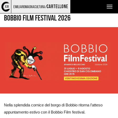
Torna
Cerca
Salta
Salta
MONTAGNA MIA
cartellone
emiliaromagnacultura/
Togg
alla
nel
ai
al
home
sito
contenuti
menu
navig
BOBBIO FILM FESTIVAL 2026
page
principale
Ingrandisci
immagine
Nella splendida cornice del borgo di Bobbio ritorna l’atteso
appuntamento estivo con il Bobbio Film festival.