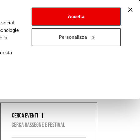
Accetta
 social
tecnologie
tival
Cultura estero
Personalizza
ella
questa
Cerca eventi
COSA
Cerca rassegne e festival