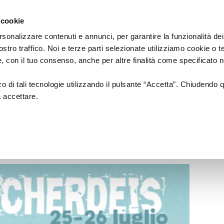
Regione
cartellone
a/
Emilia
 cookie
a
Romagna
cura
rsonalizzare contenuti e annunci, per garantire la funzionalità dei
di
ostro traffico. Noi e terze parti selezionate utilizziamo cookie o 
Assessorato
a
Musica
Cinema
Fes
 e, con il tuo consenso, anche per altre finalità come specificato n
Cultura
e
zzo di tali tecnologie utilizzando il pulsante “Accetta”. Chiudendo 
Paesaggio
a accettare.