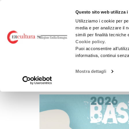
Torna
Cerca
Salta
Salta
alla
nel
ai
al
emiliaromagnacultur
Questo sito web utilizza i
home
sito
contenuti
menu
page
principale
Utilizziamo i cookie per pe
media e per analizzare il n
Teatro e danza
Liric
simili per finalità tecniche
Cookie policy.
Puoi acconsentire all’utili
informativa, continui senz
MONTAGNA MIA
Mostra dettagli
Bascherdeis 2026