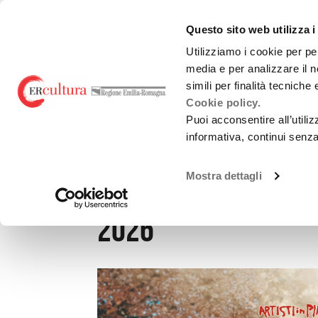
Torna
Cerca
Salta
Salta
alla
nel
ai
al
emiliaromagnacultur
Questo sito web utilizza i
home
sito
contenuti
menu
page
principale
Utilizziamo i cookie per pe
media e per analizzare il n
Teatro e danza
Liric
simili per finalità tecniche
Cookie policy.
Puoi acconsentire all’utili
informativa, continui senz
MONTAGNA MIA
Mostra dettagli
ARTISTI IN PIAZZA -
2026