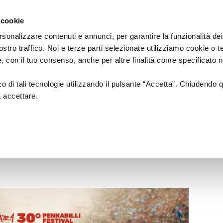
Regione
cartellone
a/
Emilia
 cookie
a
Romagna
cura
rsonalizzare contenuti e annunci, per garantire la funzionalità dei
di
ostro traffico. Noi e terze parti selezionate utilizziamo cookie o 
Assessorato
a
Musica
Cinema
Fes
 e, con il tuo consenso, anche per altre finalità come specificato n
Cultura
e
zzo di tali tecnologie utilizzando il pulsante “Accetta”. Chiudendo 
Paesaggio
a accettare.
 PENNABILLI FESTIVAL