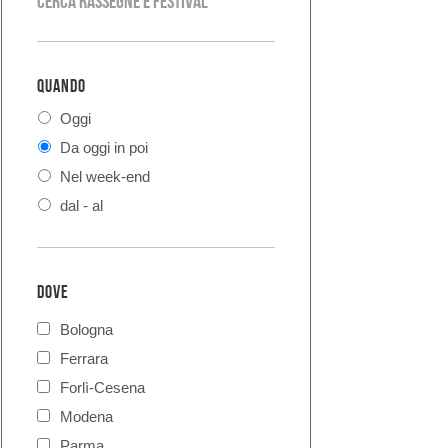
Cerca rassegne e festival
QUANDO
Oggi
Da oggi in poi
Nel week-end
dal - al
DOVE
Bologna
Ferrara
Forlì-Cesena
Modena
Parma