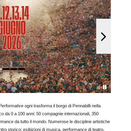
i Performative
ogni trasforma il borgo di Pennabilli nella
lico da 0 a 100 anni: 50 compagnie internazionali, 350
formance da tutto il mondo. Numerose le discipline artistiche
entro storico: esibizioni di musica, performance di teatro,