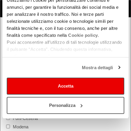
COSA
annunci, per garantire la funzionalità dei social media e
Cerca eventi
Cerca rassegne e festival
per analizzare il nostro traffico. Noi e terze parti
selezionate utilizziamo cookie o tecnologie simili per
finalità tecniche e, con il tuo consenso, anche per altre
QUANDO
finalità come specificato nella
Cookie policy.
Oggi
Puoi acconsentire all’utilizzo di tali tecnologie utilizzando
Da oggi in poi
il pulsante “Accetta”. Chiudendo questa informativa,
continui senza accettare.
Nel week-end
dal - al
Mostra dettagli
Accetta
DOVE
Bologna
Personalizza
Ferrara
Forlì-Cesena
Modena