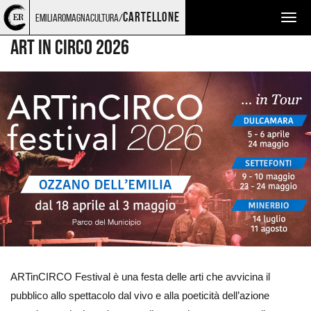
Torna
Cerca
Salta
Salta
TEATRO E DANZA
CIRCO O TEATRO DI STRADA
cartellone
emiliaromagnacultura/
Togg
alla
nel
ai
al
home
sito
contenuti
menu
navig
ART IN CIRCO 2026
page
principale
Ingrandisci
immagine
ARTinCIRCO Festival è una festa delle arti che avvicina il
pubblico allo spettacolo dal vivo e alla poeticità dell’azione