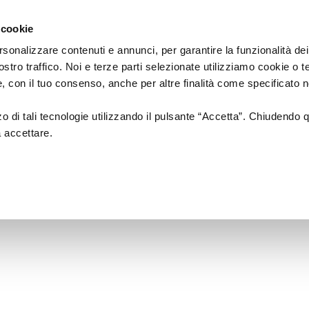
Regione
cartellone
a/
Emilia
 cookie
a
Romagna
cura
rsonalizzare contenuti e annunci, per garantire la funzionalità dei
di
ostro traffico. Noi e terze parti selezionate utilizziamo cookie o 
Assessorato
a
Musica
Cinema
Fes
 e, con il tuo consenso, anche per altre finalità come specificato n
Cultura
e
zzo di tali tecnologie utilizzando il pulsante “Accetta”. Chiudendo 
Paesaggio
a accettare.