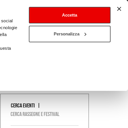
Accetta
 social
tecnologie
tival
Cultura estero
Personalizza
ella
questa
Cerca eventi
COSA
Cerca rassegne e festival