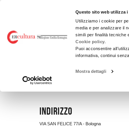
Torna
Cerca
Salta
Salta
alla
nel
ai
al
emiliaromagnacultur
Questo sito web utilizza i
home
sito
contenuti
menu
page
principale
Utilizziamo i cookie per pe
media e per analizzare il n
Teatro e danza
Liric
simili per finalità tecniche
Cookie policy.
Puoi acconsentire all’utili
informativa, continui senz
LUOGHI
Mostra dettagli
THE ROCKER INN
Indirizzo
VIA SAN FELICE 77/A - Bologna