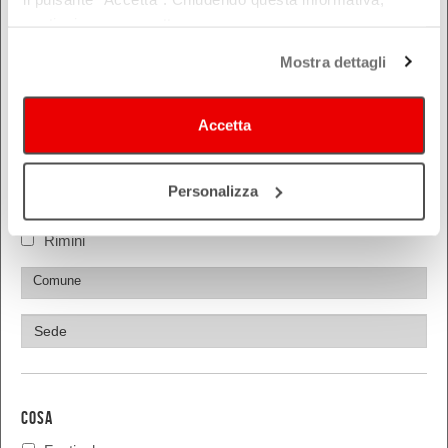
Bologna
continui senza accettare.
Ferrara
Mostra dettagli
Forlì-Cesena
Modena
Parma
Accetta
Piacenza
Ravenna
Personalizza
Reggio Emilia
Rimini
COSA