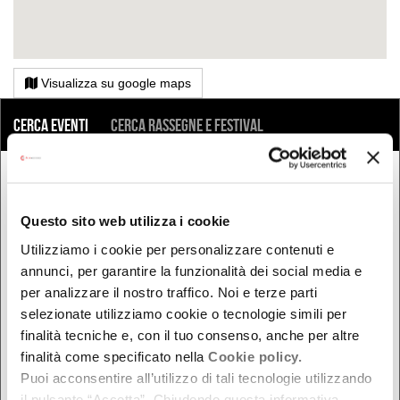
Visualizza su google maps
COSA
Cerca eventi
Cerca rassegne e festival
QUANDO
Oggi
Questo sito web utilizza i cookie
Da oggi in poi
Utilizziamo i cookie per personalizzare contenuti e
annunci, per garantire la funzionalità dei social media e
Nel week-end
per analizzare il nostro traffico. Noi e terze parti
dal - al
selezionate utilizziamo cookie o tecnologie simili per
finalità tecniche e, con il tuo consenso, anche per altre
finalità come specificato nella
Cookie policy.
DOVE
Puoi acconsentire all’utilizzo di tali tecnologie utilizzando
il pulsante “Accetta”. Chiudendo questa informativa,