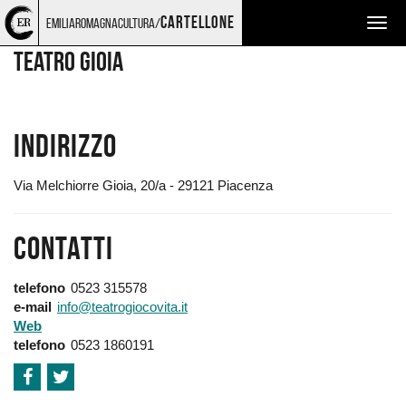
Torna
Cerca
Salta
Salta
LUOGHI
cartellone
emiliaromagnacultura/
Togg
alla
nel
ai
al
home
sito
contenuti
menu
navig
Teatro Gioia
page
principale
Indirizzo
Via Melchiorre Gioia, 20/a - 29121 Piacenza
Contatti
telefono
0523 315578
e-mail
info@teatrogiocovita.it
Web
telefono
0523 1860191