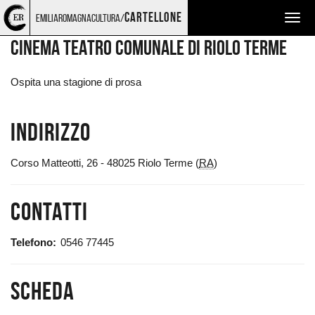
Torna
Cerca
Salta
Salta
LUOGHI
cartellone
emiliaromagnacultura/
Togg
alla
nel
ai
al
home
sito
contenuti
menu
navig
CINEMA TEATRO COMUNALE DI RIOLO TERME
page
principale
Ospita una stagione di prosa
Indirizzo
Corso Matteotti, 26 - 48025 Riolo Terme (
RA
)
Contatti
Telefono
0546 77445
Scheda