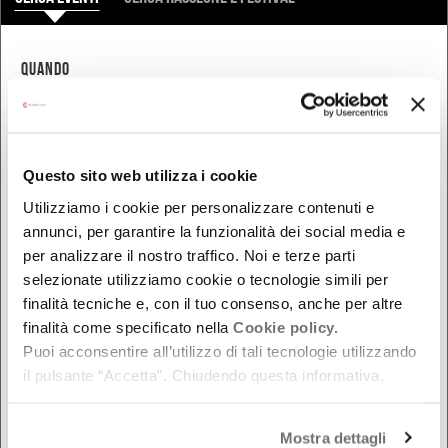
QUANDO
Oggi
Da oggi in poi
Nel week-end
Questo sito web utilizza i cookie
dal - al
Utilizziamo i cookie per personalizzare contenuti e
annunci, per garantire la funzionalità dei social media e
per analizzare il nostro traffico. Noi e terze parti
DOVE
selezionate utilizziamo cookie o tecnologie simili per
finalità tecniche e, con il tuo consenso, anche per altre
Bologna
finalità come specificato nella
Cookie policy.
Ferrara
Puoi acconsentire all’utilizzo di tali tecnologie utilizzando
Forlì-Cesena
il pulsante “Accetta”. Chiudendo questa informativa,
continui senza accettare.
Modena
Parma
Mostra dettagli