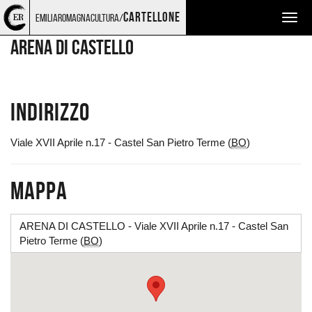
Torna
Cerca
Salta
Salta
LUOGHI
cartellone
emiliaromagnacultura/
Togg
alla
nel
ai
al
home
sito
contenuti
menu
navig
ARENA DI CASTELLO
page
principale
Indirizzo
Viale XVII Aprile n.17 - Castel San Pietro Terme (
BO
)
Mappa
ARENA DI CASTELLO - Viale XVII Aprile n.17 - Castel San
Pietro Terme (
BO
)