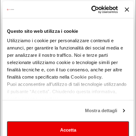
Nel week-end
dal - al
Questo sito web utilizza i cookie
DOVE
Utilizziamo i cookie per personalizzare contenuti e
annunci, per garantire la funzionalità dei social media e
Bologna
per analizzare il nostro traffico. Noi e terze parti
Ferrara
selezionate utilizziamo cookie o tecnologie simili per
Forlì-Cesena
finalità tecniche e, con il tuo consenso, anche per altre
Modena
finalità come specificato nella
Cookie policy.
Puoi acconsentire all’utilizzo di tali tecnologie utilizzando
Parma
il pulsante “Accetta”. Chiudendo questa informativa,
Piacenza
continui senza accettare.
Ravenna
Mostra dettagli
Reggio Emilia
Rimini
Accetta