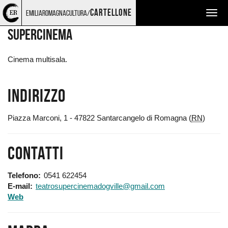
Torna
Cerca
Salta
Salta
LUOGHI
cartellone
emiliaromagnacultura/
Togg
alla
nel
ai
al
home
sito
contenuti
menu
navig
SUPERCINEMA
page
principale
Cinema multisala.
Indirizzo
Piazza Marconi, 1 - 47822 Santarcangelo di Romagna (
RN
)
Contatti
Telefono
0541 622454
E-mail
teatrosupercinemadogville@gmail.com
Web