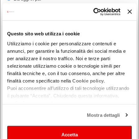
Nel week-end
dal - al
Questo sito web utilizza i cookie
Utilizziamo i cookie per personalizzare contenuti e
DOVE
annunci, per garantire la funzionalità dei social media e
Bologna
per analizzare il nostro traffico. Noi e terze parti
Ferrara
selezionate utilizziamo cookie o tecnologie simili per
finalità tecniche e, con il tuo consenso, anche per altre
Forlì-Cesena
finalità come specificato nella
Cookie policy.
Modena
Puoi acconsentire all’utilizzo di tali tecnologie utilizzando
Parma
il pulsante “Accetta”. Chiudendo questa informativa,
Piacenza
continui senza accettare.
Ravenna
Mostra dettagli
Reggio Emilia
Rimini
Accetta