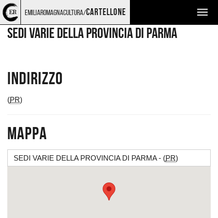
Torna
Cerca
Salta
Salta
LUOGHI
cartellone
emiliaromagnacultura/
Togg
alla
nel
ai
al
home
sito
contenuti
menu
navig
SEDI VARIE DELLA PROVINCIA DI PARMA
page
principale
Indirizzo
(
PR
)
Mappa
SEDI VARIE DELLA PROVINCIA DI PARMA - (
PR
)