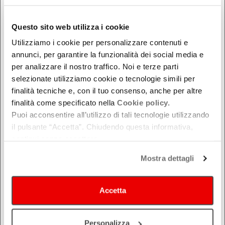
DOVE
Questo sito web utilizza i cookie
Bologna
Utilizziamo i cookie per personalizzare contenuti e
Ferrara
annunci, per garantire la funzionalità dei social media e
Forlì-Cesena
per analizzare il nostro traffico. Noi e terze parti
Modena
selezionate utilizziamo cookie o tecnologie simili per
finalità tecniche e, con il tuo consenso, anche per altre
Parma
finalità come specificato nella
Cookie policy.
Piacenza
Puoi acconsentire all’utilizzo di tali tecnologie utilizzando
Ravenna
il pulsante “Accetta”. Chiudendo questa informativa,
Reggio Emilia
continui senza accettare.
Rimini
Mostra dettagli
Accetta
Personalizza