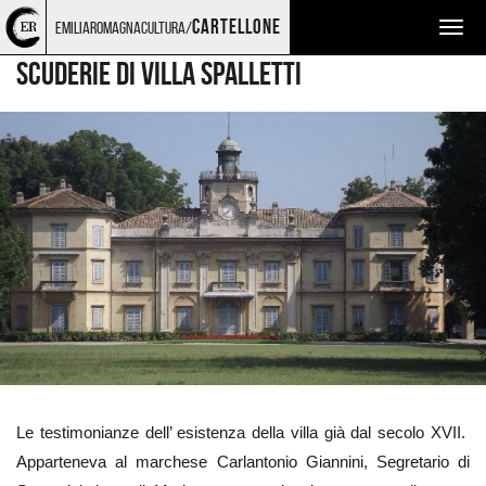
Torna
Cerca
Salta
Salta
LUOGHI
cartellone
emiliaromagnacultura/
Togg
alla
nel
ai
al
home
sito
contenuti
menu
navig
SCUDERIE DI VILLA SPALLETTI
page
principale
Ingrandisci
immagine
Le testimonianze dell’ esistenza della villa già dal secolo XVII.
Apparteneva al marchese Carlantonio Giannini, Segretario di