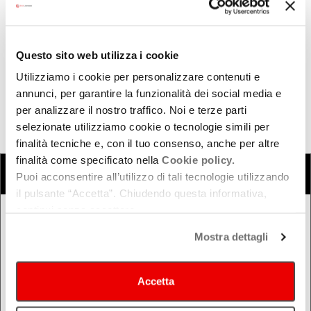
SCUDERIE DI VILLA SPALLETTI - Via Franceschini, 11 -
San Donnino di Liguria Casalgrande San Donnino di Liguria
(
RE
)
Questo sito web utilizza i cookie
Utilizziamo i cookie per personalizzare contenuti e
annunci, per garantire la funzionalità dei social media e
per analizzare il nostro traffico. Noi e terze parti
selezionate utilizziamo cookie o tecnologie simili per
finalità tecniche e, con il tuo consenso, anche per altre
finalità come specificato nella
Cookie policy.
COSA
Cerca eventi
Cerca rassegne e festival
Puoi acconsentire all’utilizzo di tali tecnologie utilizzando
il pulsante “Accetta”. Chiudendo questa informativa,
continui senza accettare.
QUANDO
Mostra dettagli
Oggi
Da oggi in poi
Accetta
Nel week-end
dal - al