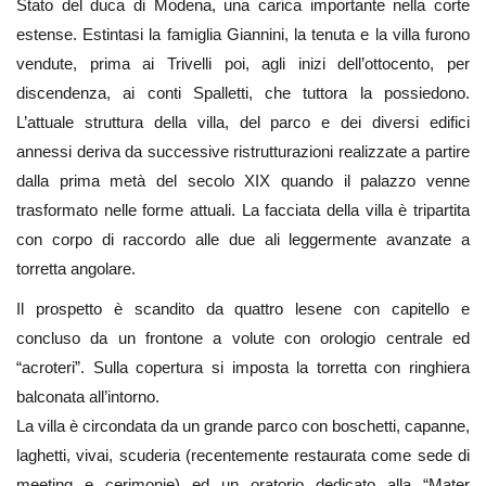
Stato del duca di Modena, una carica importante nella corte
estense. Estintasi la famiglia Giannini, la tenuta e la villa furono
vendute, prima ai Trivelli poi, agli inizi dell’ottocento, per
discendenza, ai conti Spalletti, che tuttora la possiedono.
L’attuale struttura della villa, del parco e dei diversi edifici
annessi deriva da successive ristrutturazioni realizzate a partire
dalla prima metà del secolo XIX quando il palazzo venne
trasformato nelle forme attuali. La facciata della villa è tripartita
con corpo di raccordo alle due ali leggermente avanzate a
torretta angolare.
Il prospetto è scandito da quattro lesene con capitello e
concluso da un frontone a volute con orologio centrale ed
“acroteri”. Sulla copertura si imposta la torretta con ringhiera
balconata all’intorno.
La villa è circondata da un grande parco con boschetti, capanne,
laghetti, vivai, scuderia (recentemente restaurata come sede di
meeting e cerimonie) ed un oratorio dedicato alla “Mater