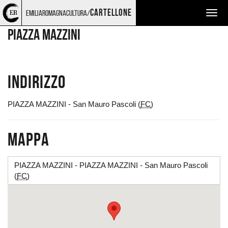
Torna
Cerca
Salta
Salta
LUOGHI
cartellone
emiliaromagnacultura/
Togg
alla
nel
ai
al
home
sito
contenuti
menu
navig
PIAZZA MAZZINI
page
principale
Indirizzo
PIAZZA MAZZINI - San Mauro Pascoli (
FC
)
Mappa
PIAZZA MAZZINI - PIAZZA MAZZINI - San Mauro Pascoli
(
FC
)