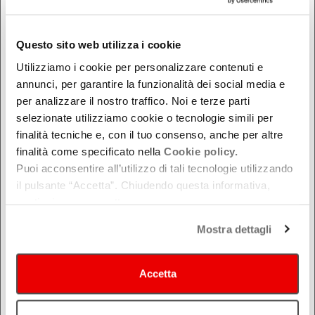
DOVE
Questo sito web utilizza i cookie
Bologna
Utilizziamo i cookie per personalizzare contenuti e
Ferrara
annunci, per garantire la funzionalità dei social media e
per analizzare il nostro traffico. Noi e terze parti
Forlì-Cesena
selezionate utilizziamo cookie o tecnologie simili per
Modena
finalità tecniche e, con il tuo consenso, anche per altre
Parma
finalità come specificato nella
Cookie policy.
Piacenza
Puoi acconsentire all’utilizzo di tali tecnologie utilizzando
il pulsante “Accetta”. Chiudendo questa informativa,
Ravenna
continui senza accettare.
Reggio Emilia
Rimini
Mostra dettagli
Accetta