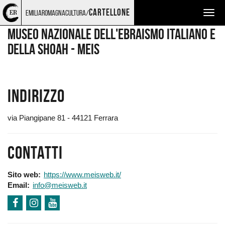
Torna
Cerca
Salta
Salta
LUOGHI
cartellone
emiliaromagnacultura/
Togg
alla
nel
ai
al
home
sito
contenuti
menu
navig
Museo nazionale dell'ebraismo italiano e
page
principale
della Shoah - MEIS
Indirizzo
via Piangipane 81 - 44121 Ferrara
Contatti
Sito web
https://www.meisweb.it/
Email
info@meisweb.it