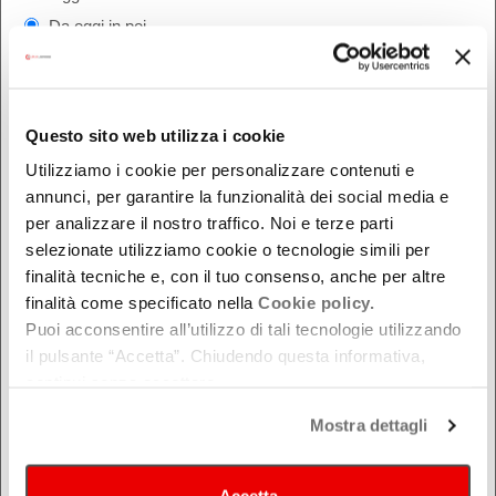
Da oggi in poi
Nel week-end
dal - al
Questo sito web utilizza i cookie
Utilizziamo i cookie per personalizzare contenuti e
DOVE
annunci, per garantire la funzionalità dei social media e
per analizzare il nostro traffico. Noi e terze parti
Bologna
selezionate utilizziamo cookie o tecnologie simili per
Ferrara
finalità tecniche e, con il tuo consenso, anche per altre
Forlì-Cesena
finalità come specificato nella
Cookie policy.
Modena
Puoi acconsentire all’utilizzo di tali tecnologie utilizzando
il pulsante “Accetta”. Chiudendo questa informativa,
Parma
continui senza accettare.
Piacenza
Ravenna
Mostra dettagli
Reggio Emilia
Rimini
Accetta