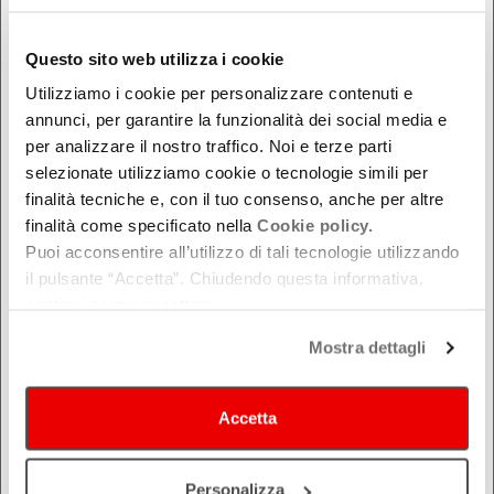
DOVE
Questo sito web utilizza i cookie
Bologna
Utilizziamo i cookie per personalizzare contenuti e
Ferrara
annunci, per garantire la funzionalità dei social media e
Forlì-Cesena
per analizzare il nostro traffico. Noi e terze parti
Modena
selezionate utilizziamo cookie o tecnologie simili per
finalità tecniche e, con il tuo consenso, anche per altre
Parma
finalità come specificato nella
Cookie policy.
Piacenza
Puoi acconsentire all’utilizzo di tali tecnologie utilizzando
Ravenna
il pulsante “Accetta”. Chiudendo questa informativa,
Reggio Emilia
continui senza accettare.
Rimini
Mostra dettagli
Accetta
Personalizza