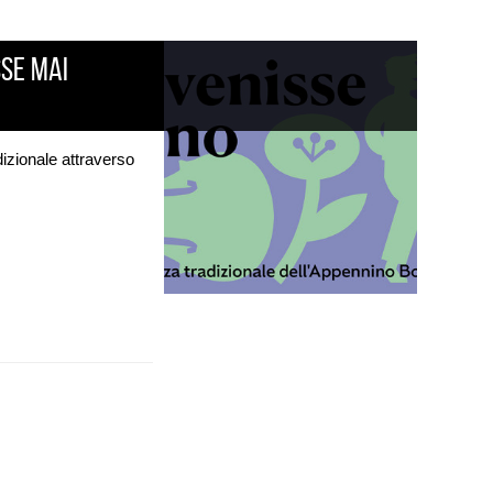
sse mai
izionale attraverso