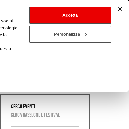
Accetta
 social
tecnologie
tival
Cultura estero
Personalizza
ella
questa
Cerca eventi
COSA
Cerca rassegne e festival