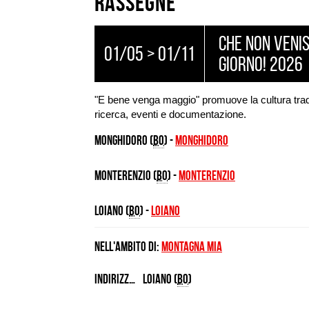
Rassegne
Che non veni
01/05 > 01/11
giorno! 2026
"E bene venga maggio" promuove la cultura trad
ricerca, eventi e documentazione.
Monghidoro (
BO
) -
Monghidoro
Monterenzio (
BO
) -
MONTERENZIO
Loiano (
BO
) -
LOIANO
Nell'ambito di:
Montagna Mia
Indirizzo
Loiano (
BO
)