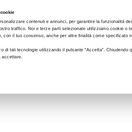
Regione
cartellone
a/
Emilia
 cookie
a
Romagna
cura
rsonalizzare contenuti e annunci, per garantire la funzionalità dei
di
ostro traffico. Noi e terze parti selezionate utilizziamo cookie o 
Assessorato
a
Musica
Cinema
Fes
 e, con il tuo consenso, anche per altre finalità come specificato n
Cultura
e
zzo di tali tecnologie utilizzando il pulsante “Accetta”. Chiudendo 
Paesaggio
a accettare.