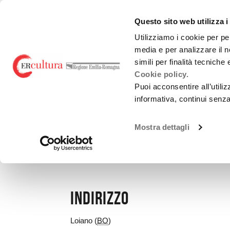
Torna
Cerca
Salta
Salta
alla
nel
ai
al
emiliaromagnacultur
Questo sito web utilizza i
home
sito
contenuti
menu
page
principale
Utilizziamo i cookie per pe
media e per analizzare il n
Teatro e danza
Liric
simili per finalità tecniche
Cookie policy.
Puoi acconsentire all’utili
informativa, continui senz
LUOGHI
Mostra dettagli
LOIANO
Indirizzo
Loiano (
BO
)