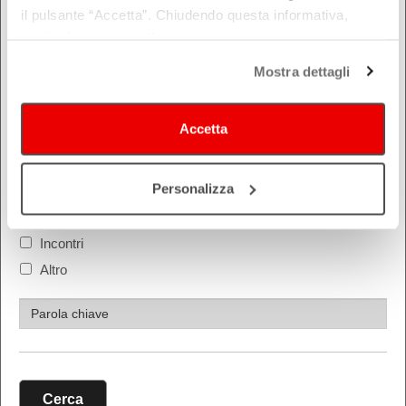
COSA
il pulsante “Accetta”. Chiudendo questa informativa,
Festival
continui senza accettare.
Montagna Mia
Mostra dettagli
Cultura estero
FAMIGLIE
Accetta
Teatro e danza
Lirica
Personalizza
Musica
Cinema
Incontri
Altro
Cerca