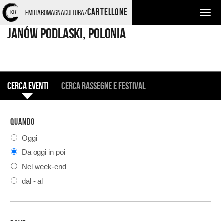
Torna
Cerca
Salta
Salta
LUOGHI
cartellone
emiliaromagnacultura/
Togg
alla
nel
ai
al
home
sito
contenuti
menu
navig
JANÓW PODLASKI, Polonia
page
principale
COSA
Cerca eventi
Cerca rassegne e festival
QUANDO
Oggi
Da oggi in poi
Nel week-end
dal - al