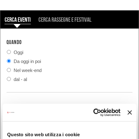
COSA
Cerca eventi
Cerca rassegne e festival
QUANDO
Oggi
Da oggi in poi
Nel week-end
dal - al
DOVE
Bologna
Ferrara
Questo sito web utilizza i cookie
Forlì-Cesena