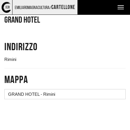
Torna
Cerca
Salta
Salta
LUOGHI
cartellone
emiliaromagnacultura/
Togg
alla
nel
ai
al
home
sito
contenuti
menu
navig
GRAND HOTEL
page
principale
Indirizzo
Rimini
Mappa
GRAND HOTEL - Rimini