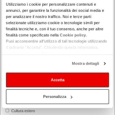
Utilizziamo i cookie per personalizzare contenuti e
Modena
annunci, per garantire la funzionalità dei social media e
Parma
per analizzare il nostro traffico. Noi e terze parti
Piacenza
selezionate utilizziamo cookie o tecnologie simili per
Ravenna
finalità tecniche e, con il tuo consenso, anche per altre
Reggio Emilia
finalità come specificato nella
Cookie policy.
Puoi acconsentire all’utilizzo di tali tecnologie utilizzando
Rimini
il pulsante “Accetta”. Chiudendo questa informativa,
continui senza accettare.
Mostra dettagli
Accetta
COSA
Festival
Personalizza
Montagna Mia
Cultura estero