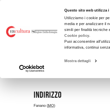
Torna
Cerca
Salta
Salta
alla
nel
ai
al
emiliaromagnacultur
Questo sito web utilizza i
home
sito
contenuti
menu
page
principale
Utilizziamo i cookie per pe
media e per analizzare il n
Teatro e danza
Liric
simili per finalità tecniche
Cookie policy.
Puoi acconsentire all’utili
informativa, continui senz
LUOGHI
Mostra dettagli
FANANO
Indirizzo
Fanano (
MO
)