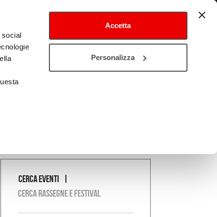
Accetta
 social
tecnologie
tival
Cultura estero
Personalizza
ella
questa
Cerca eventi
COSA
Cerca rassegne e festival