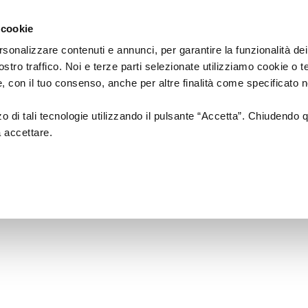
Regione
cartellone
a/
Emilia
 cookie
a
Romagna
cura
rsonalizzare contenuti e annunci, per garantire la funzionalità dei
di
ostro traffico. Noi e terze parti selezionate utilizziamo cookie o 
Assessorato
a
Musica
Cinema
Fes
 e, con il tuo consenso, anche per altre finalità come specificato n
Cultura
e
zzo di tali tecnologie utilizzando il pulsante “Accetta”. Chiudendo 
Paesaggio
a accettare.