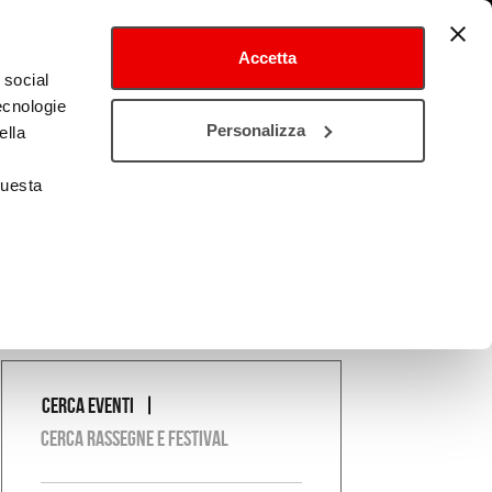
Accetta
 social
tecnologie
tival
Cultura estero
Personalizza
ella
questa
Cerca eventi
COSA
Cerca rassegne e festival