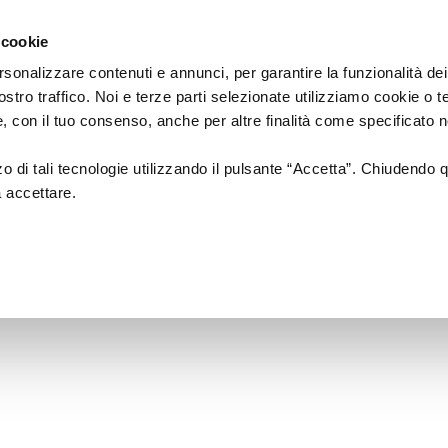
Regione
cartellone
a/
Emilia
 cookie
a
Romagna
cura
rsonalizzare contenuti e annunci, per garantire la funzionalità dei
di
ostro traffico. Noi e terze parti selezionate utilizziamo cookie o 
Assessorato
a
Musica
Cinema
Fes
 e, con il tuo consenso, anche per altre finalità come specificato n
Cultura
e
zzo di tali tecnologie utilizzando il pulsante “Accetta”. Chiudendo 
Paesaggio
a accettare.
ONCA