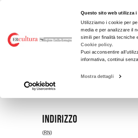
Torna
Cerca
Salta
Salta
alla
nel
ai
al
emiliaromagnacultur
Questo sito web utilizza i
home
sito
contenuti
menu
page
principale
Utilizziamo i cookie per pe
media e per analizzare il n
Teatro e danza
Liric
simili per finalità tecniche
Cookie policy.
Puoi acconsentire all’utili
informativa, continui senz
LUOGHI
Mostra dettagli
COMUNI DELLA VALC
Indirizzo
(
RN
)