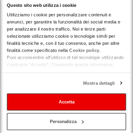
Questo sito web utilizza i cookie
Ferrara
Utilizziamo i cookie per personalizzare contenuti e
Forlì-Cesena
annunci, per garantire la funzionalità dei social media e
Modena
per analizzare il nostro traffico. Noi e terze parti
Parma
selezionate utilizziamo cookie o tecnologie simili per
Piacenza
finalità tecniche e, con il tuo consenso, anche per altre
finalità come specificato nella
Cookie policy.
Ravenna
Puoi acconsentire all’utilizzo di tali tecnologie utilizzando
Reggio Emilia
il pulsante “Accetta”. Chiudendo questa informativa,
Rimini
continui senza accettare.
Mostra dettagli
Accetta
COSA
Personalizza
Festival