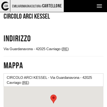
Torna
Cerca
Salta
Salta
LUOGHI
cartellone
emiliaromagnacultura/
Togg
alla
nel
ai
al
home
sito
contenuti
menu
navig
CIRCOLO ARCI KESSEL
page
principale
Indirizzo
Via Guardanavona - 42025 Cavriago (
RE
)
Mappa
CIRCOLO ARCI KESSEL - Via Guardanavona - 42025
Cavriago (
RE
)