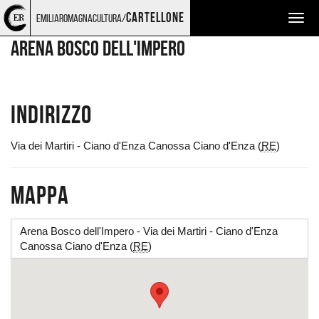
Torna
Cerca
Salta
Salta
LUOGHI
cartellone
emiliaromagnacultura/
Togg
alla
nel
ai
al
home
sito
contenuti
menu
navig
Arena Bosco dell'Impero
page
principale
Indirizzo
Via dei Martiri - Ciano d'Enza Canossa Ciano d'Enza (
RE
)
Mappa
Arena Bosco dell'Impero - Via dei Martiri - Ciano d'Enza
Canossa Ciano d'Enza (
RE
)