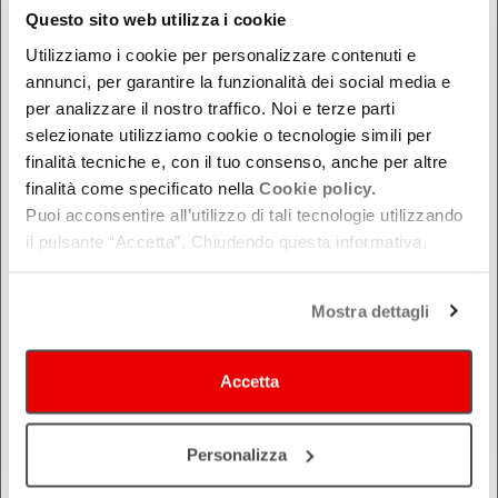
Questo sito web utilizza i cookie
Ferrara
Utilizziamo i cookie per personalizzare contenuti e
Forlì-Cesena
annunci, per garantire la funzionalità dei social media e
Modena
per analizzare il nostro traffico. Noi e terze parti
Parma
selezionate utilizziamo cookie o tecnologie simili per
Piacenza
finalità tecniche e, con il tuo consenso, anche per altre
finalità come specificato nella
Cookie policy.
Ravenna
Puoi acconsentire all’utilizzo di tali tecnologie utilizzando
Reggio Emilia
il pulsante “Accetta”. Chiudendo questa informativa,
Rimini
continui senza accettare.
Mostra dettagli
Accetta
COSA
Personalizza
Festival