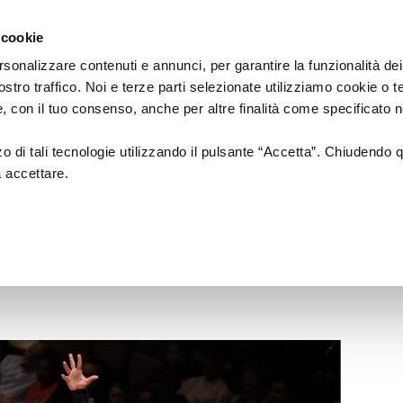
Regione
cartellone
a/
Emilia
 cookie
a
Romagna
cura
rsonalizzare contenuti e annunci, per garantire la funzionalità dei
di
ostro traffico. Noi e terze parti selezionate utilizziamo cookie o 
Assessorato
a
Musica
Cinema
Fes
 e, con il tuo consenso, anche per altre finalità come specificato n
Cultura
e
zzo di tali tecnologie utilizzando il pulsante “Accetta”. Chiudendo 
Paesaggio
a accettare.
| Teodor Currentzis |