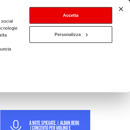
Accetta
 social
tecnologie
tival
Cultura estero
Personalizza
ella
questa
A Note Spiegate | Alban Berg
|Concerto per violino e