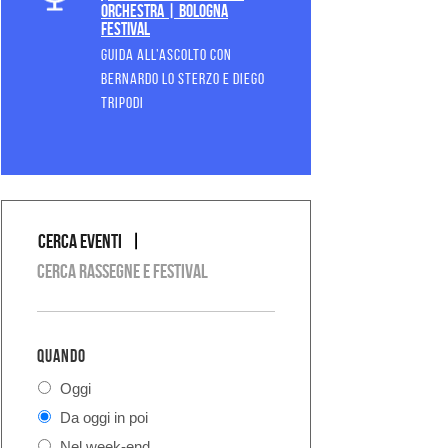
orchestra | Bologna
Festival
GUIDA ALL’ASCOLTO CON
BERNARDO LO STERZO E DIEGO
TRIPODI
Cerca eventi
COSA
Cerca rassegne e festival
QUANDO
Oggi
Da oggi in poi
Nel week-end