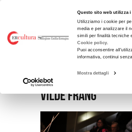
Torna
Cerca
Salta
Salta
alla
nel
ai
al
emiliaromagnacultur
Questo sito web utilizza i
home
sito
contenuti
menu
page
principale
Utilizziamo i cookie per pe
media e per analizzare il n
Teatro e danza
Liric
simili per finalità tecniche
Cookie policy.
Puoi acconsentire all’utili
informativa, continui senz
MUSICA
Mostra dettagli
Utopia Orchestra 
Vilde Frang