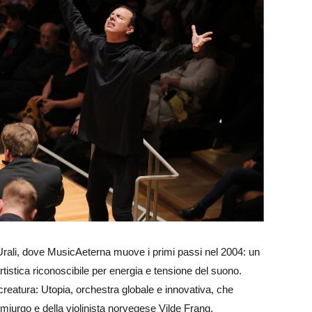
i Urali, dove MusicAeterna muove i primi passi nel 2004: un
tistica riconoscibile per energia e tensione del suono.
reatura: Utopia, orchestra globale e innovativa, che
miurgo e della violinista norvegese Vilde Frang.