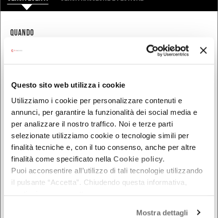
QUANDO
Oggi
Da oggi in poi
Nel week-end
Questo sito web utilizza i cookie
dal - al
Utilizziamo i cookie per personalizzare contenuti e
annunci, per garantire la funzionalità dei social media e
per analizzare il nostro traffico. Noi e terze parti
DOVE
selezionate utilizziamo cookie o tecnologie simili per
finalità tecniche e, con il tuo consenso, anche per altre
Bologna
finalità come specificato nella
Cookie policy.
Ferrara
Puoi acconsentire all’utilizzo di tali tecnologie utilizzando
Forlì-Cesena
il pulsante “Accetta”. Chiudendo questa informativa,
Modena
continui senza accettare.
Parma
Mostra dettagli