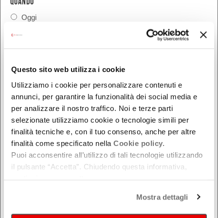
QUANDO
Oggi
Da oggi in poi
Nel week-end
dal - al
Questo sito web utilizza i cookie
Utilizziamo i cookie per personalizzare contenuti e
annunci, per garantire la funzionalità dei social media e
DOVE
per analizzare il nostro traffico. Noi e terze parti
selezionate utilizziamo cookie o tecnologie simili per
Bologna
finalità tecniche e, con il tuo consenso, anche per altre
Ferrara
finalità come specificato nella
Cookie policy.
Forlì-Cesena
Puoi acconsentire all’utilizzo di tali tecnologie utilizzando
Modena
il pulsante “Accetta”. Chiudendo questa informativa,
Parma
continui senza accettare.
Piacenza
Mostra dettagli
Ravenna