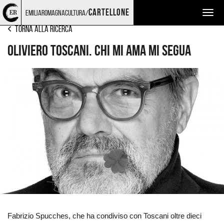
Torna
Cerca
Salta
Salta
CINEMA
cartellone
emiliaromagnacultura/
Togg
alla
nel
ai
al
home
sito
contenuti
menu
navig
Torna alla ricerca
page
principale
Oliviero Toscani. Chi mi ama mi segua
Ingrandisci
immagine
Fabrizio Spucches, che ha condiviso con Toscani oltre dieci