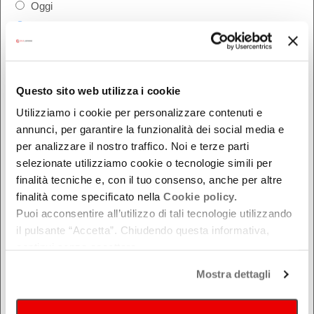
Oggi
Da oggi in poi
Nel week-end
dal - al
Questo sito web utilizza i cookie
Utilizziamo i cookie per personalizzare contenuti e
DOVE
annunci, per garantire la funzionalità dei social media e
per analizzare il nostro traffico. Noi e terze parti
Bologna
selezionate utilizziamo cookie o tecnologie simili per
Ferrara
finalità tecniche e, con il tuo consenso, anche per altre
Forlì-Cesena
finalità come specificato nella
Cookie policy.
Puoi acconsentire all’utilizzo di tali tecnologie utilizzando
Modena
il pulsante “Accetta”. Chiudendo questa informativa,
Parma
continui senza accettare.
Piacenza
Mostra dettagli
Ravenna
Reggio Emilia